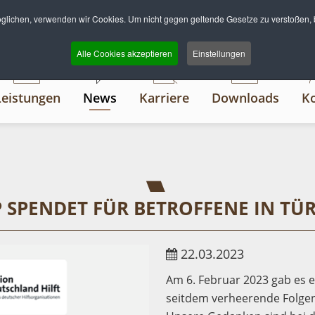
lichen, verwenden wir Cookies. Um nicht gegen geltende Gesetze zu verstoßen, b
Alle Cookies akzeptieren
Einstellungen
Leistungen
News
Karriere
Downloads
K
SPENDET FÜR BETROFFENE IN TÜR
22.03.2023
Am 6. Februar 2023 gab es 
seitdem verheerende Folgen 